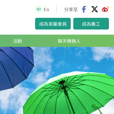
中
En
分享至
glis
成為家屬會員
成為義工
h
活動
聊天機器人