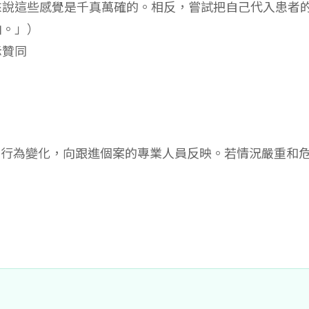
來說這些感覺是千真萬確的。相反，嘗試把自己代入患者
怕。」）
示贊同
和行為變化，向跟進個案的專業人員反映。若情況嚴重和