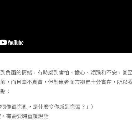
受到負面的情緒，有時感到害怕、擔心、煩躁和不安，甚
理解，而且毫不真實，但對患者而言卻是十分實在，所以
幾點：
你很像很慌亂，是什麼令你感到慌張？」）
度，有需要時重覆說話