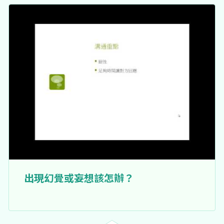
出現幻覺或妄想該怎辦？