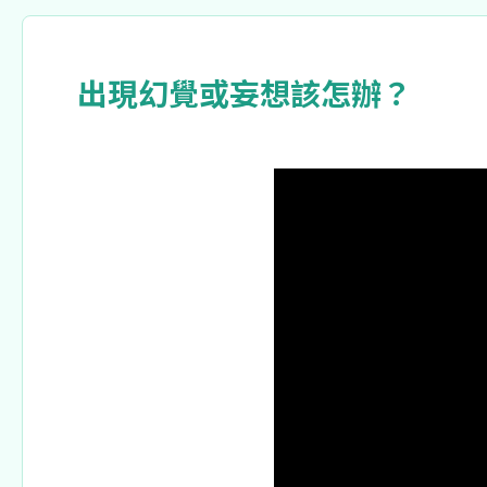
出現幻覺或妄想該怎辦？