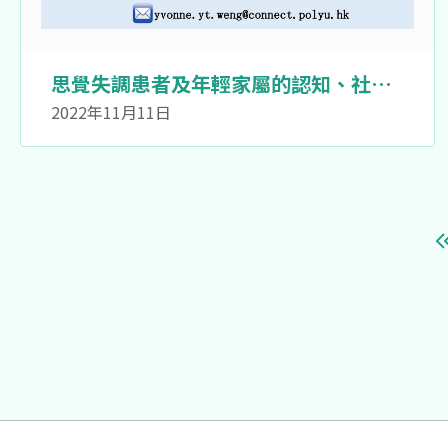
思覺失調患者及年輕家屬的認知、社會
及職業 功能的研究 (P1. 患者親屬招
2022年11月11日
募）
Pagination
F