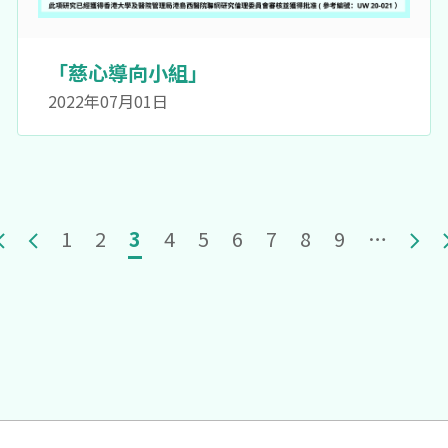
「慈心導向小組」
2022年07月01日
irst page
Previous page
頁面
頁面
目前頁面
頁面
頁面
頁面
頁面
頁面
頁面
Nex
1
2
3
4
5
6
7
8
9
…