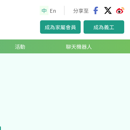
中
En
分享至
glis
成為家屬會員
成為義工
h
活動
聊天機器人