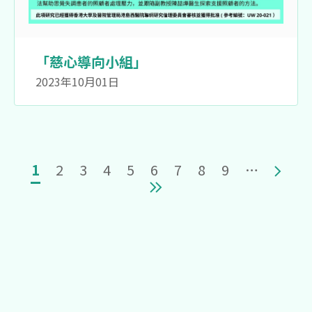
「慈心導向小組」
2023年10月01日
Pagination
目前頁面
頁面
頁面
頁面
頁面
頁面
頁面
頁面
頁面
Next 
1
2
3
4
5
6
7
8
9
…
Last page