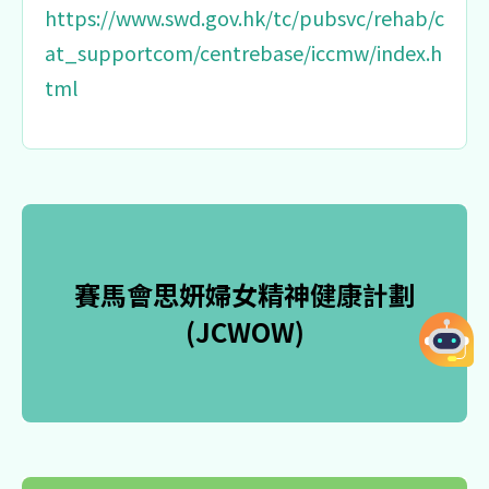
https://www.swd.gov.hk/tc/pubsvc/rehab/c
at_supportcom/centrebase/iccmw/index.h
tml
賽馬會思妍婦女精神健康計劃
(JCWOW)